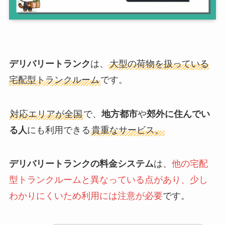
デリバリートランク
は、
大型の荷物を扱っている
宅配型トランクルーム
です。
対応エリアが全国
で、
地方都市
や
郊外に住んでい
る人
にも利用できる
貴重なサービス。
デリバリートランクの料金システム
は、
他の宅配
型トランクルームと異なっている点があり、少し
わかりにくいため利用には注意が必要
です。